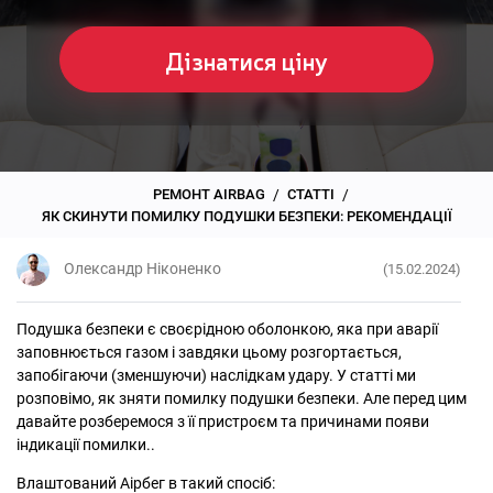
Дізнатися ціну
/
/
РЕМОНТ AIRBAG
СТАТТІ
ЯК СКИНУТИ ПОМИЛКУ ПОДУШКИ БЕЗПЕКИ: РЕКОМЕНДАЦІЇ
Олександр Ніконенко
(15.02.2024)
Подушка безпеки є своєрідною оболонкою, яка при аварії
заповнюється газом і завдяки цьому розгортається,
запобігаючи (зменшуючи) наслідкам удару. У статті ми
розповімо, як зняти помилку подушки безпеки. Але перед цим
давайте розберемося з її пристроєм та причинами появи
індикації помилки..
Влаштований Аірбег в такий спосіб: