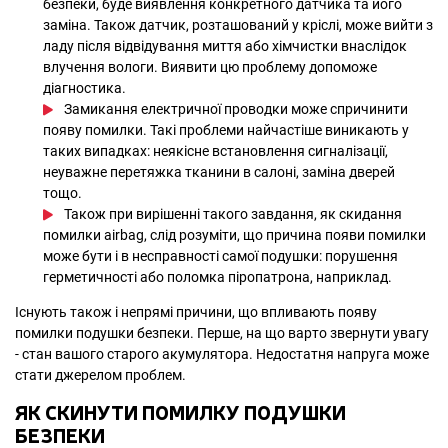
безпеки, буде виявлення конкретного датчика та його
заміна. Також датчик, розташований у кріслі, може вийти з
ладу після відвідування миття або хімчистки внаслідок
влучення вологи. Виявити цю проблему допоможе
діагностика.
Замикання електричної проводки може спричинити
появу помилки. Такі проблеми найчастіше виникають у
таких випадках: неякісне встановлення сигналізації,
неуважне перетяжка тканини в салоні, заміна дверей
тощо.
Також при вирішенні такого завдання, як скидання
помилки airbag, слід розуміти, що причина появи помилки
може бути і в несправності самої подушки: порушення
герметичності або поломка піропатрона, наприклад.
Існують також і непрямі причини, що впливають появу
помилки подушки безпеки. Перше, на що варто звернути увагу
- стан вашого старого акумулятора. Недостатня напруга може
стати джерелом проблем.
ЯК СКИНУТИ ПОМИЛКУ ПОДУШКИ
БЕЗПЕКИ