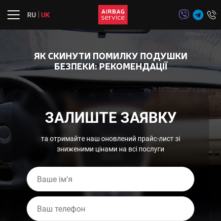
RU
UK
Про компанію
ЯК СКИНУТИ ПОМИЛКУ ПОДУШКИ
Послуги
БЕЗПЕКИ: РЕКОМЕНДАЦІЇ
Перетяжка салону
Міста
Марки
ЗАЛИШТЕ ЗАЯВКУ
Статті
Доставка/оплата
та отримайте наш оновлений прайс-лист зі
Контакти
зниженими цінами на всі послуги