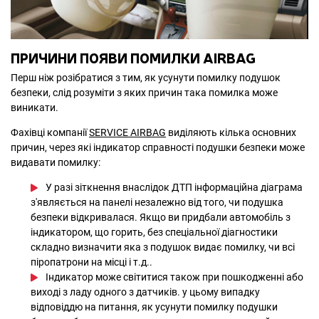
ПРИЧИНИ ПОЯВИ ПОМИЛКИ AIRBAG
Перш ніж розібратися з тим, як усунути помилку подушок
безпеки, слід розуміти з яких причин така помилка може
виникати.
Фахівці компанії
SERVICE AIRBAG
виділяють кілька основних
причин, через які індикатор справності подушки безпеки може
видавати помилку:
У разі зіткнення внаслідок ДТП інформаційна діаграма
з'являється на панелі незалежно від того, чи подушка
безпеки відкривалася. Якщо ви придбали автомобіль з
індикатором, що горить, без спеціальної діагностики
складно визначити яка з подушок видає помилку, чи всі
піропатрони на місці і т.д..
Індикатор може світитися також при пошкодженні або
виході з ладу одного з датчиків. у цьому випадку
відповіддю на питання, як усунути помилку подушки